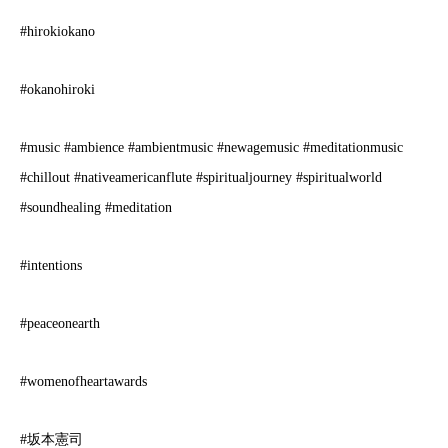
#hirokiokano
#okanohiroki
#music #ambience #ambientmusic #newagemusic #meditationmusic
#chillout #nativeamericanflute #spiritualjourney #spiritualworld
#soundhealing #meditation
#intentions
#peaceonearth
#womenofheartawards
#坂本憲司