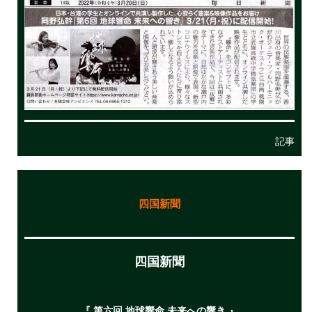
記事
四国新聞
四国新聞
『 第六回 地球響命 未来への響き 』