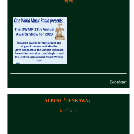
発表
Broadcast
ALBUM『TENKAWA』
レビュー
https://stevesheppardmusicreviews.blogspot.com/2023/03/tenkawa-