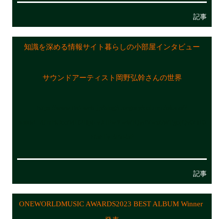
記事
知識を深める情報サイト暮らしの小部屋インタビュー
サウンドアーティスト岡野弘幹さんの世界
https://www.thd-web.jp/blog/category/column/okano/?
srsltid=AfmBOoo94H2HpinvXfPwYwWlQydVwx6WFgojQv0hi10
hfahTy-3FzRaP
記事
ONEWORLDMUSIC AWARDS2023 BEST ALBUM Winner