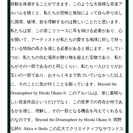
鼓動を体感することができます。このような大規模な音楽ア
ルバムを聴くと、私たちが恐怖と無知によって自ら作り出し
た国境、破壊、欲を理解するのは難しいことだと思います。
私たちは皆、この音こリリースに耳を傾ける必要があり、心
を開いて、アーティストが私たちの愛する地球に対して持っ
ている情熱の高さを感じる必要があると感じます。そしてい
つか、私たちの住む場所が贈り物を超えた宝物であり、私た
ちがその一部であるのと同じくらい、私たち一人ひとりがお
互いの一部であり、おそらく今まで気づいていなかった以上
に、そのことに気が付くことを願っています。Beyond the
Dreamsphere by Hiroki Okano ft: このアルバムは、単に素晴ら
しい音楽作品というだけでなく、この世界での存在が何であ
るかを感じ、理解し、その一部となる機会を与えてくれるも
のなのです。Beyond the Dreamsphere by Hiroki Okano ft: 岡野
弘幹ft: Akira ∞ Ikeda この広大でクリエイティブなサウンドス