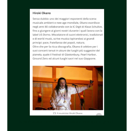
https://nanoda.com/2021-05-musica-e-videogiochi-grandi-
compositori/eap-breeze-by-hiroki-okano.html