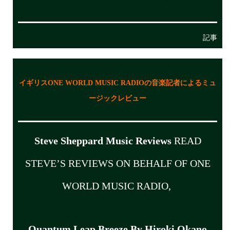
記事
イギリスONE WORLD MUSIC RADIOの音楽記者によるミュ
ージックレビュー
Steve Sheppard Music Reviews
READ
STEVE’S REVIEWS ON BEHALF OF ONE
WORLD MUSIC RADIO,
Quantum Leap Breeze By Hiroki Okano