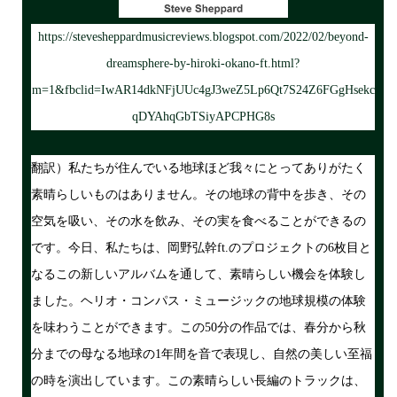
https://stevesheppardmusicreviews.blogspot.com/2022/02/beyond-
dreamsphere-by-hiroki-okano-ft.html?
m=1&fbclid=IwAR14dkNFjUUc4gJ3weZ5Lp6Qt7S24Z6FGgHsekc
qDYAhqGbTSiyAPCPHG8s
翻訳）私たちが住んでいる地球ほど我々にとってありがたく
素晴らしいものはありません。その地球の背中を歩き、その
空気を吸い、その水を飲み、その実を食べることができるの
です。今日、私たちは、岡野弘幹ft.のプロジェクトの6枚目と
なるこの新しいアルバムを通して、素晴らしい機会を体験し
ました。ヘリオ・コンパス・ミュージックの地球規模の体験
を味わうことができます。この50分の作品では、春分から秋
分までの母なる地球の1年間を音で表現し、自然の美しい至福
の時を演出しています。この素晴らしい長編のトラックは、