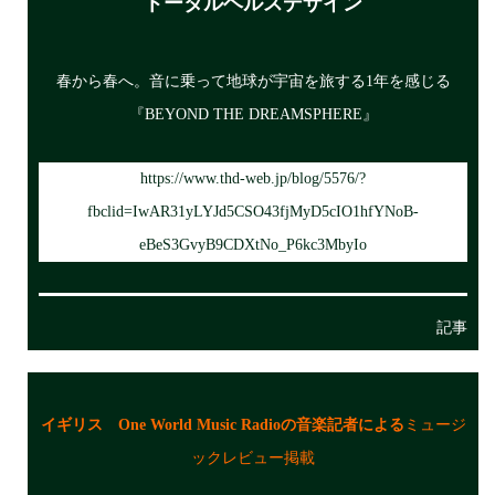
トータルヘルスデザイン
春から春へ。音に乗って地球が宇宙を旅する1年を感じる
『BEYOND THE DREAMSPHERE』
https://www.thd-web.jp/blog/5576/?
fbclid=IwAR31yLYJd5CSO43fjMyD5cIO1hfYNoB-
eBeS3GvyB9CDXtNo_P6kc3MbyIo
記事
イギリス One World Music Radioの音楽記者による
ミュージ
ックレビュー掲載