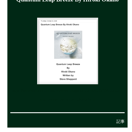
https://stevesheppardmusicreviews.blogspot.com/2020/10/quantum-
leap-breeze-by-hiroki-okano.html
記事