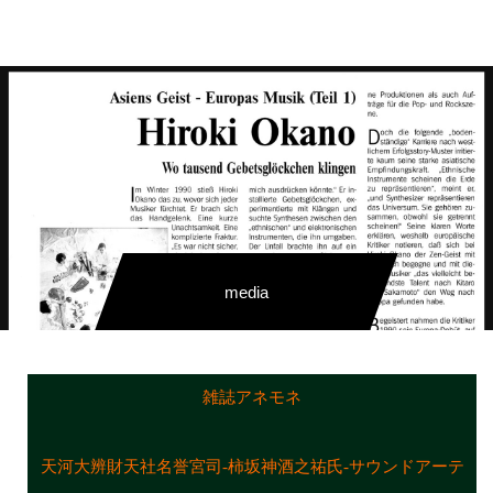
HIROKI OKANO
media
雑誌アネモネ
天河大辨財天社名誉宮司-柿坂神酒之祐氏-サウンドアーテ