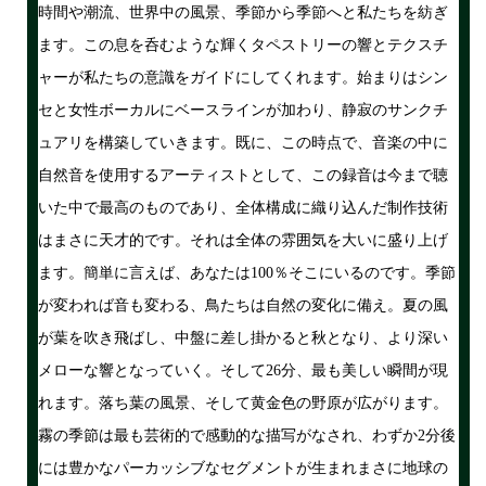
時間や潮流、世界中の風景、季節から季節へと私たちを紡ぎ
ます。この息を呑むような輝くタペストリーの響とテクスチ
ャーが私たちの意識をガイドにしてくれます。始まりはシン
セと女性ボーカルにベースラインが加わり、静寂のサンクチ
ュアリを構築していきます。既に、この時点で、音楽の中に
自然音を使用するアーティストとして、この録音は今まで聴
いた中で最高のものであり、全体構成に織り込んだ制作技術
はまさに天才的です。それは全体の雰囲気を大いに盛り上げ
ます。簡単に言えば、あなたは100％そこにいるのです。季節
が変われば音も変わる、鳥たちは自然の変化に備え。夏の風
が葉を吹き飛ばし、中盤に差し掛かると秋となり、より深い
メローな響となっていく。そして26分、最も美しい瞬間が現
れます。落ち葉の風景、そして黄金色の野原が広がります。
霧の季節は最も芸術的で感動的な描写がなされ、わずか2分後
には豊かなパーカッシブなセグメントが生まれまさに地球の