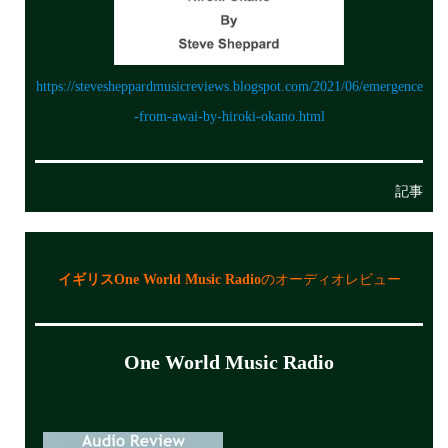
https://stevesheppardmusicreviews.blogspot.com/2021/06/emergence
-from-awai-by-hiroki-okano.html
記事
イギリスOne World Music Radio
のオーディオレビュー
One World Music Radio