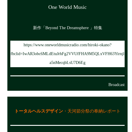
One World Music
新作「Beyond The Dreamsphere 」特集
https://www.oneworldmusicradio.com/hiroki-okano?
fbclid=IwAR3obc6MLdEtuJrhFg2VVUfFHA9M5QLxVFH63Yirnjl
a5nMecqbLsU7D6Eg
Broadcast
トータルヘルスデザイン
・天河節分祭の奉納レポート