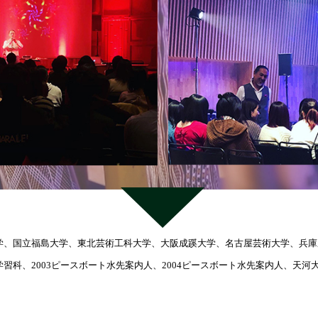
学、国立福島大学、東北芸術工科大学、大阪成蹊大学、名古屋芸術大学、兵庫
習科、2003ピースボート水先案内人、2004ピースボート水先案内人、天河