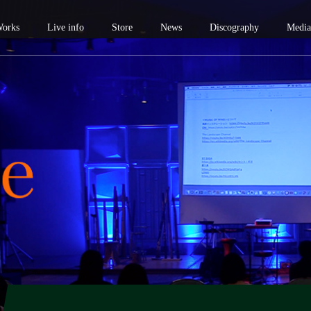
orks
Live info
Store
News
Discography
Media