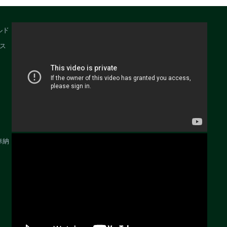
ルド
ス
奉納