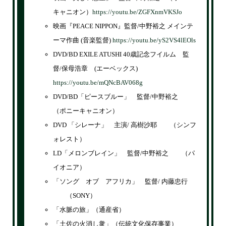
キャニオン）
https://youtu.be/ZGFXnmVKSJo
映画『PEACE NIPPON』監督/中野裕之 メインテ
ーマ作曲 (音楽監督)
https://youtu.be/yS2VS4lEOls
DVD/BD EXILE ATUSHI 40歳記念フイルム 監
督/保母浩章 (エーベックス)
https://youtu.be/mQNcBAV068g
DVD/BD「ピースブルー」 監督/中野裕之
（ポニーキャニオン）
DVD 「シレーナ」 主演/ 高樹沙耶 （シンフ
ォレスト）
LD「メロンブレイン」 監督/中野裕之 （パ
イオニア）
「ソング オブ アフリカ」 監督/ 内藤忠行
（SONY）
「水脈の旅」（通産省）
「土佐の火消し衆」（伝統文化保存事業）