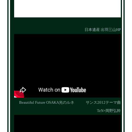
日本遺産 出羽三山HP
Beautiful Future OSAKA光のルネ サンス2012テーマ曲
TeN+岡野弘幹