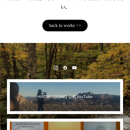
い。
back to works >>
HIROKI OKANO 公式YouTube