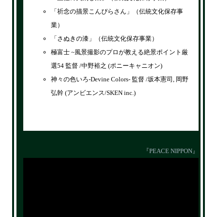
「祈念の描景こんぴらさん」（伝統文化保存事
業）
「さぬきの漆」（伝統文化保存事業）
極富士 ~風景撮影のプロが教える絶景ポイント厳
選54 監督 /中野裕之 (ポニーキャニオン)
神々の色いろ-Devine Colors- 監督 /坂本憲司, 岡野
弘幹 (アンビエンス/SKEN inc.)
『PEACE NIPPON』