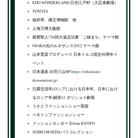
EDO WONDERLAND 日光江戸村（大忍者劇場）
TOYOTA
福井県 縄文博物館 他
上海万博大阪館
親鸞聖人750回大遠忌法要「ご縁まち」テーマ館
OSAKA光のルネサンス2012 テーマ曲
山本寛斎プロデュース 日本トルコ国交90周年イ
ベント
日本遺産 出羽三山HP
https://nihonisan-
dewasanzan.jp/
日露交流年(ロシアにおける日本年、日本におけ
るロシア年)鏡割り ボリショイ劇場
うさとファッションショー英国
ベネトンファッションショー
ァッションカンタータfrom KYOTO
JUNKO MAEDA パリコレクション