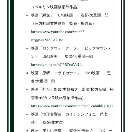
（ベルリン映画祭招待作品）
映画「縄文」 UMI映画 監督/大重潤一郎
（三方町縄文博物館 監修・梅原猛）
https://www.youtube.com/watch?
v=ggwNMAOd7Hw
映画「ロングウォーク フォービッグマウンテ
ン」 UMI映画 監督/大重潤一郎
https://youtu.be/hCPRDoiV4U4
映画「原郷 ニライカナイ」 UMI映画 監
督/大重潤一郎
映画「灯台」監督/中野裕之 出演/松方弘樹、松
雪泰子(カンヌ映画祭招待作品）
https://www.youtube.com/watch?v=E24b8hRk0QU
映画「地球交響曲 ガイアシンフォニー第七
番」 監督/龍村仁
映画「美しい惑星」 監督/中野裕之 （ポニー