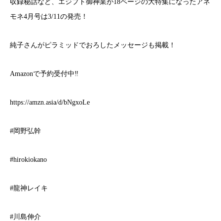
収録秘話など、エジプト御神業が18ページの大特集になったアネ
モネ4月号は3/11の発売！
純子さんがピラミッドでおろしたメッセージも掲載！
Amazonで予約受付中‼️
https://amzn.asia/d/bNgxoLe
#岡野弘幹
#hirokiokano
#龍神レイキ
#川島伸介