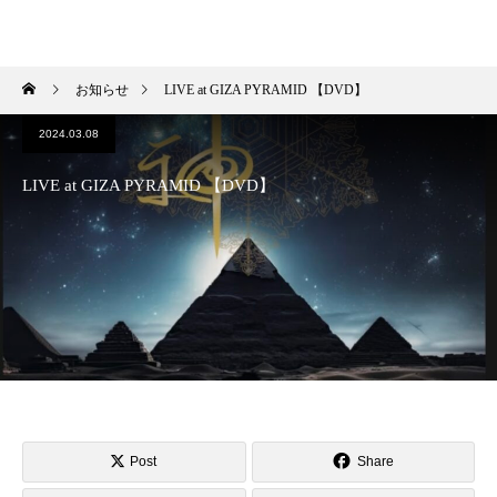
HIROKI OKANO
お知らせ
LIVE at GIZA PYRAMID 【DVD】
2024.03.08
LIVE at GIZA PYRAMID 【DVD】
Post
Share