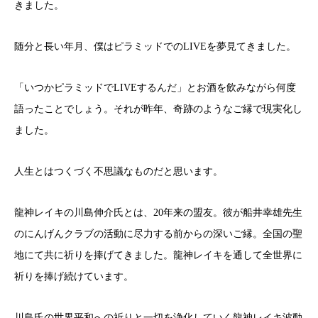
きました。
随分と長い年月、僕はピラミッドでのLIVEを夢見てきました。
「いつかピラミッドでLIVEするんだ」とお酒を飲みながら何度
語ったことでしょう。それが昨年、奇跡のようなご縁で現実化し
ました。
人生とはつくづく不思議なものだと思います。
龍神レイキの川島伸介氏とは、20年来の盟友。彼が船井幸雄先生
のにんげんクラブの活動に尽力する前からの深いご縁。全国の聖
地にて共に祈りを捧げてきました。龍神レイキを通して全世界に
祈りを捧げ続けています。
川島氏の世界平和への祈りと一切を浄化していく龍神レイキ波動