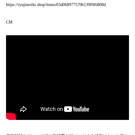
https://ryujinreiki.shop/items/65d068977570b139f0f6808d
CM