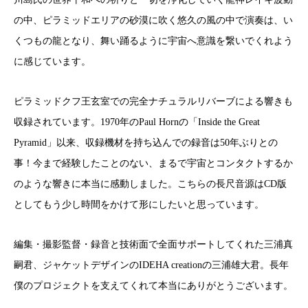
の中、ピラミッドエリアの砂漠に吹く悠久の風の中で演奏は、い
くつもの龍となり、舞い踊るように宇宙へ意識を繋いでくれよう
に感じています。
ピラミッドクフ王玄室での完全ナチュラルリバーブによる響きも
収録されています。1970年のPaul Hornの「Inside the Great
Pyramid」以来、収録機材を持ち込んでの録音は50年ぶりとの
事！今まで経験したことのない、まるで宇宙とコンタクトするか
のような響きに本当に感動しました。こちらの長尺音源はCD版
としてもう少し時間をかけて形にしたいと思っています。
編集・撮影監督・録音と技術面で全面サポートしてくれた三浦真
嗣君、ジャケットデザインのIDEHA creationの三浦雄大君。長年
僕のプロジェクトを支えてくれて本当にありがとうございます。