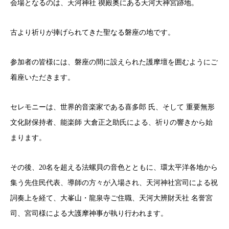
会場となるのは、天河神社 禊殿奥にある天河大神宮跡地。
古より祈りが捧げられてきた聖なる磐座の地です。
参加者の皆様には、磐座の間に設えられた護摩壇を囲むようにご
着座いただきます。
セレモニーは、世界的音楽家である喜多郎 氏、そして 重要無形
文化財保持者、能楽師 大倉正之助氏による、祈りの響きから始
まります。
その後、20名を超える法螺貝の音色とともに、環太平洋各地から
集う先住民代表、導師の方々が入場され、天河神社宮司による祝
詞奏上を経て、大峯山・龍泉寺ご住職、天河大辨財天社 名誉宮
司、宮司様による大護摩神事が執り行われます。