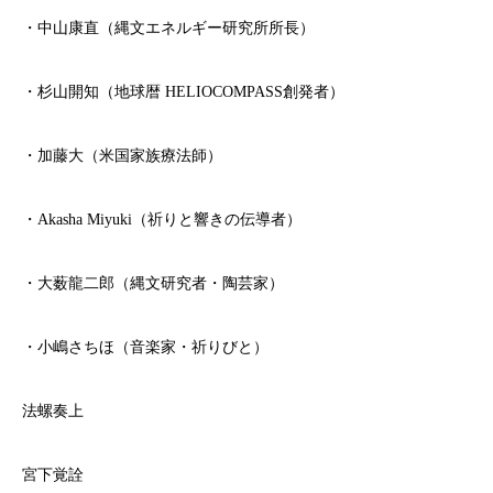
・中山康直（縄文エネルギー研究所所長）
・杉山開知（地球暦 HELIOCOMPASS創発者）
・加藤大（米国家族療法師）
・Akasha Miyuki（祈りと響きの伝導者）
・大薮龍二郎（縄文研究者・陶芸家）
・小嶋さちほ（音楽家・祈りびと）
法螺奏上
宮下覚詮