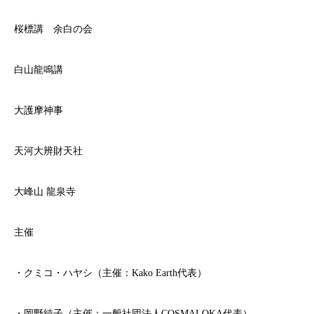
桜標講 余白の会
白山龍鳴講
大護摩神事
天河大辨財天社
大峰山 龍泉寺
主催
・クミコ・ハヤシ（主催：Kako Earth代表）
・岡野純子（主催：一般社団法人COSMALOKA代表）