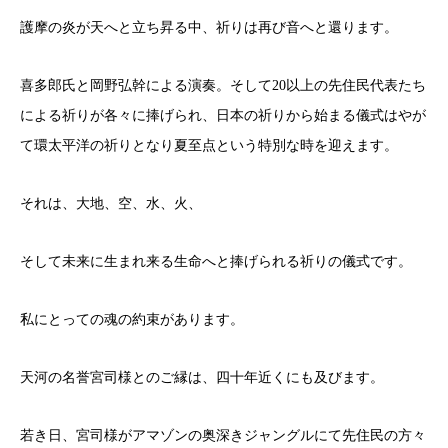
護摩の炎が天へと立ち昇る中、祈りは再び音へと還ります。
喜多郎氏と岡野弘幹による演奏。そして20以上の先住民代表たち
による祈りが各々に捧げられ、日本の祈りから始まる儀式はやが
て環太平洋の祈りとなり夏至点という特別な時を迎えます。
それは、大地、空、水、火、
そして未来に生まれ来る生命へと捧げられる祈りの儀式です。
私にとっての魂の約束があります。
天河の名誉宮司様とのご縁は、四十年近くにも及びます。
若き日、宮司様がアマゾンの奥深きジャングルにて先住民の方々