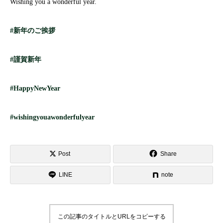
Wishing you a wonderful year.
#新年のご挨拶
#謹賀新年
#HappyNewYear
#wishingyouawonderfulyear
Post
Share
LINE
note
この記事のタイトルとURLをコピーする