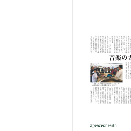
#peaceonearth