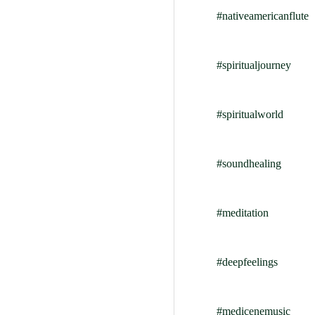
#nativeamericanflute
#spiritualjourney
#spiritualworld
#soundhealing
#meditation
#deepfeelings
#medicenemusic