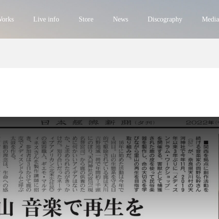
orks
Live info
Store
News
Discography
Media