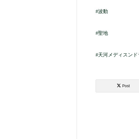
#波動
#聖地
#天河メディスンド
Post