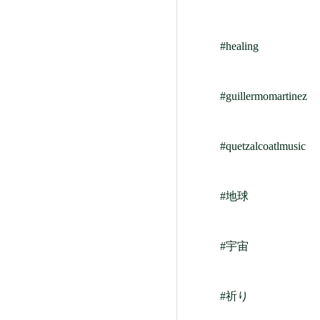
#healing
#guillermomartinez
#quetzalcoatlmusic
#地球
#宇宙
#祈り