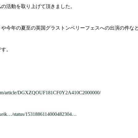
私の活動を取り上げて頂きました。
りや今年の夏至の英国グラストンベリーフェスへの出演の件な
です。
i.com/article/DGXZQOUF181CF0Y2A410C2000000/
nikkeik…/status/1531886114000482304…