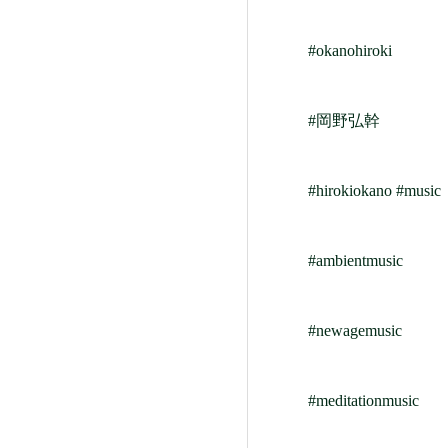
#okanohiroki
#岡野弘幹
#hirokiokano
#music
#ambientmusic
#newagemusic
#meditationmusic