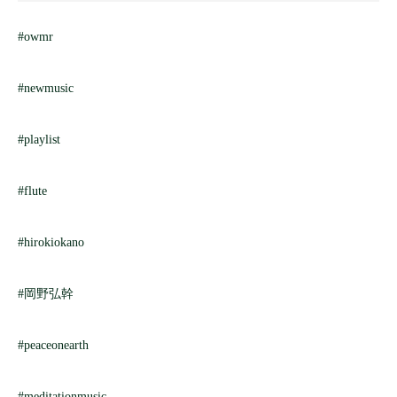
#owmr
#newmusic
#playlist
#flute
#hirokiokano
#岡野弘幹
#peaceonearth
#meditationmusic