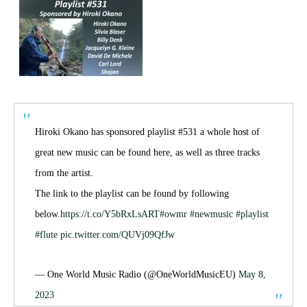
Hiroki Okano has sponsored playlist #531 a whole host of
great new music can be found here, as well as three tracks
from the artist.
The link to the playlist can be found by following
below.
https://t.co/Y5bRxLsART
#owmr
#newmusic
#playlist
#flute
pic.twitter.com/QUVj09QfJw
— One World Music Radio (@OneWorldMusicEU)
May 8,
2023