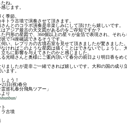
したね。
を感じます。
輝く季節。
のキトラ古墳で演奏させて頂きます。
晴さんとのコラボ演奏是非楽しみにして頂けたら嬉しいです。
にはアジア最古の天文図があるのをご存知ですか？
た円形の星図で、360個以上の星々が金箔で表現され、それ
状で74座確認できるそうです。
に伺い、レプリカの古墳石室を見せて頂きましたが驚きました
がなければこのような星図は描くことはできないでしょうし、
り立ちに影響を与えてきたのかと感じました。
れる光晴さんと奥様にご案内頂いて春分の前日より明日香をめ
。
なりましたが是非ご一緒できれば嬉しいです。大和の国の成り
思います。
ましょう！
〜21日(祝)春分
音霊巡礼春分飛鳥ツアー」
らより
kashunbun/
ート
トラ古墳
奏