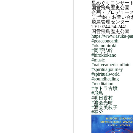
星めぐりコンサー
国営飛鳥歴史公園
企画・プロデュース 
[ご予約・お問い合
飛鳥管理センター
TEL0744-54-2441
国営飛鳥歴史公園
https://www.asuka-par
#peaceonearth
#okanohiroki
#岡野弘幹
#hirokiokano
#music
#nativeamericanflute
#spiritualjourney
#spiritualworld
#soundhealing
#meditation
#キトラ古墳
#飛鳥
#明日香村
#渡会光晴
#渡会美枝子
#春分