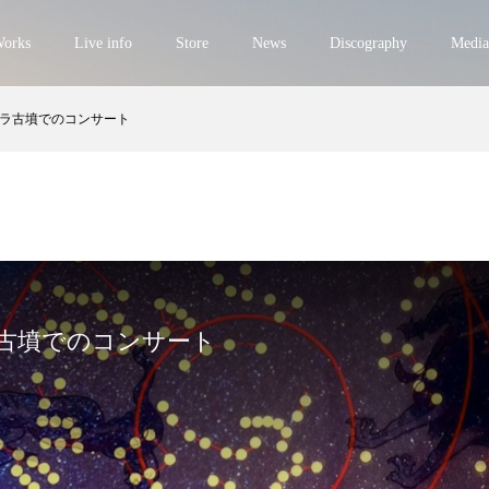
orks
Live info
Store
News
Discography
Media
ラ古墳でのコンサート
古墳でのコンサート