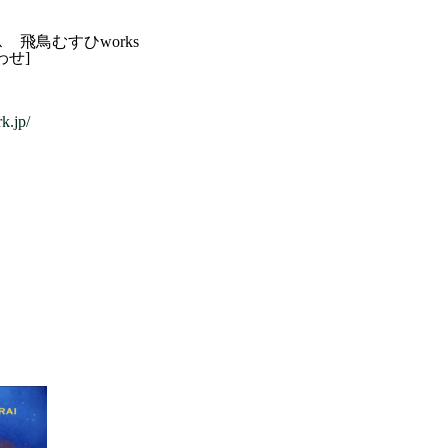
ト
飛鳥むすひworks
わせ]
k.jp/