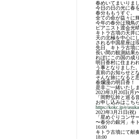
春めいてまいりま
今日の日の光に春
春分ももうすぐ。
全ての命が益々に
今年の春分は飛鳥
ピアニスト渡会光
キトラ古墳の天井
天の北極を中心にし
される中国星座は現
先日、キトラ古墳
長い間の観測結果
れぼにこの国の成
明日香村に住まわ
う事となりました
直前のお知らせと
そんな旅になると
春爛漫の明日香！
是非ご一緒いたし
2023年3月20日(月)
「岡野弘幹と巡る
お申し込みはこち
https://kokc.jp/e/asu
2023年3月21日(祝)
「星めぐりコンサ
〜春分の銀河」キ
16:00
キトラ古墳にて献
18:00