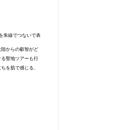
らを朱線でつないで表
。
大陸からの叡智がど
ぐる聖地ツアーも行
立ちを肌で感じる、