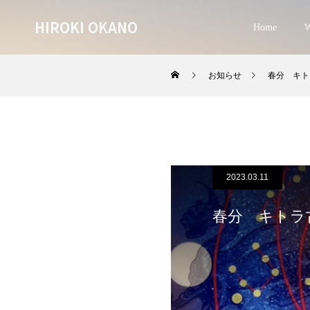
HIROKI OKANO
Home
W
お知らせ
春分 キト
2023.03.11
春分 キトラ