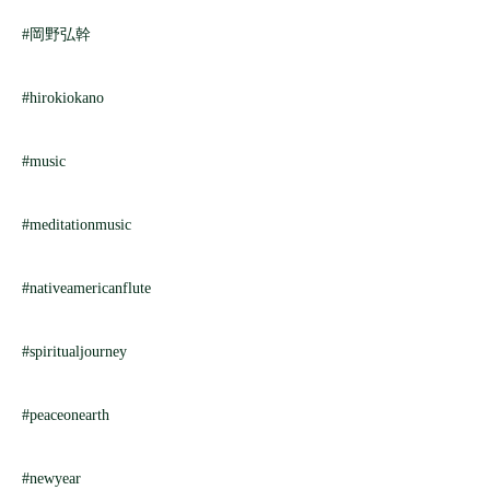
#岡野弘幹
#hirokiokano
#music
#meditationmusic
#nativeamericanflute
#spiritualjourney
#peaceonearth
#newyear