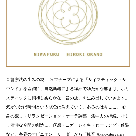
音響療法の生みの親 Dr.マナーズによる「サイマティック・サ
ウンド」を基調に、自然楽器による繊細でゆたかな響きは、ホリ
スティックに調和し柔らかな「音の波」を生み出していきます。
気がつけば時間という概念は消えていく。あるのは今ここ。 心
身の癒し・リラクゼーション・オーラ調整・集中力の持続、そし
て清浄な空間の創造に、瞑想・ヨガ・レイキ・ヒーリング・修験
など、各界のオピニオン・リーダーから「観音 Avalokiteśvara」