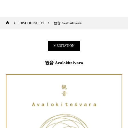
HIROKI OKANO
DISCOGRAPHY
観音 Avalokiteśvara
MEDITATION
観音 Avalokiteśvara